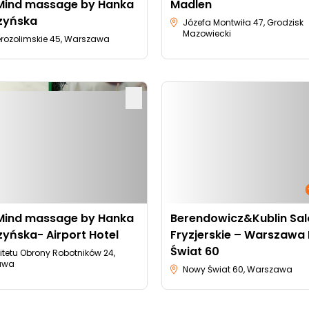
ind massage by Hanka
Madlen
zyńska
Józefa Montwiła 47, Grodzisk
Mazowiecki
Jerozolimskie 45, Warszawa
ind massage by Hanka
Berendowicz&Kublin Sa
yńska- Airport Hotel
Fryzjerskie – Warszawa
Świat 60
itetu Obrony Robotników 24,
awa
Nowy Świat 60, Warszawa