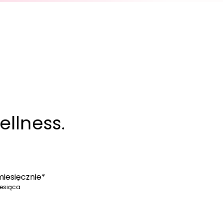
ellness.
iesięcznie*
iesiąca