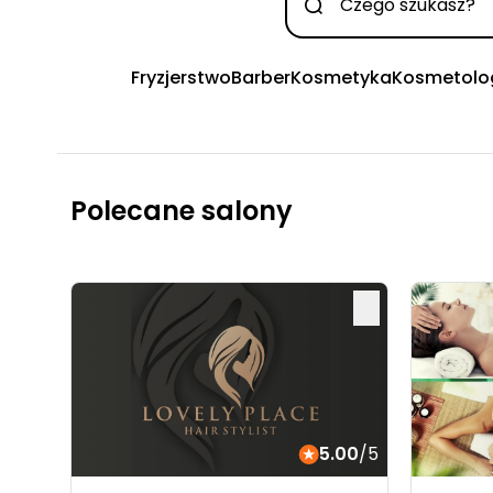
Fryzjerstwo
Barber
Kosmetyka
Kosmetolo
Polecane salony
5.00
/5