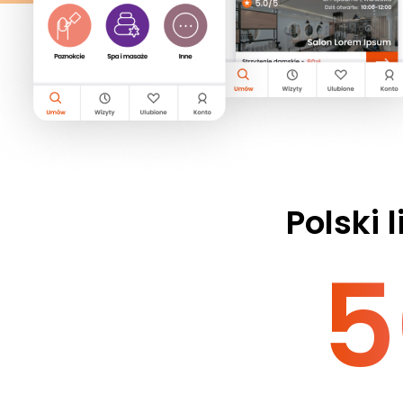
Polski l
5