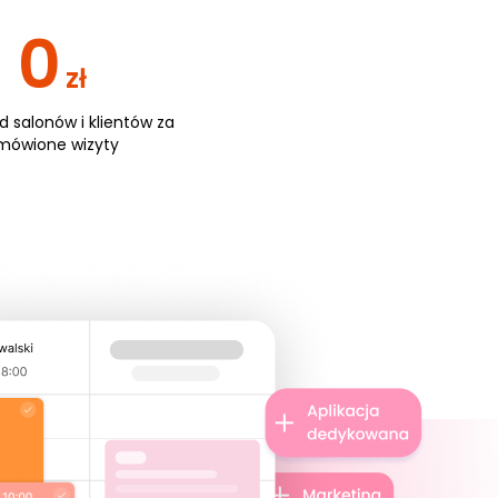
0
zł
od salonów i klientów za
mówione wizyty