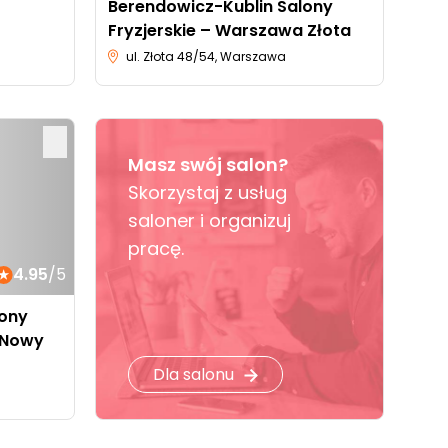
Berendowicz-Kublin Salony
Fryzjerskie – Warszawa Złota
ul. Złota 48/54, Warszawa
Masz swój salon?
Skorzystaj z usług
saloner i organizuj
pracę.
4.95
/5
lony
 Nowy
Dla salonu