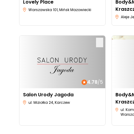
Lovely Place
Body&M
Kraszc
Warszawska 101, Mińsk Mazowiecki
Aleje 
4.78
/5
Salon Urody Jagoda
Body&M
Kraszcz
ul. Miziołka 24, Karczew
ul. Kom
Warsz