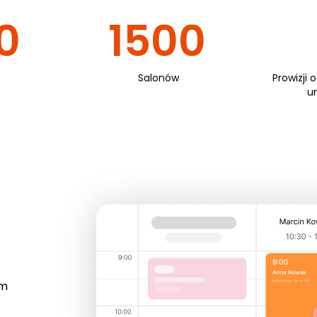
0
1500
Salonów
Prowizji 
u
em