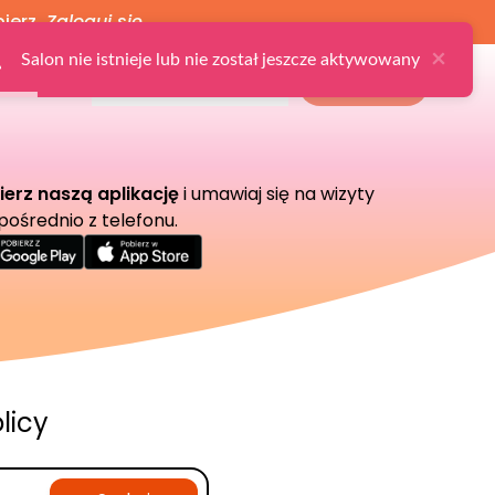
bierz
Zaloguj się
×
Salon nie istnieje lub nie został jeszcze aktywowany
Ulubione
Zaloguj
Zarejestruj
Dla Salonu
ierz naszą aplikację
i umawiaj się na wizyty
pośrednio z telefonu.
licy