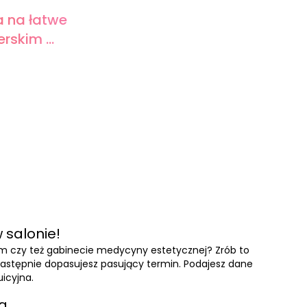
a na łatwe
rskim ...
 salonie!
ym czy też gabinecie medycyny estetycznej? Zrób to
a następnie dopasujesz pasujący termin. Podajesz dane
uicyjna.
ia