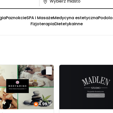
gia
Paznokcie
SPA i Masaże
Medycyna estetyczna
Podolo
Fizjoterapia
Dietetyka
Inne
4.99
/5