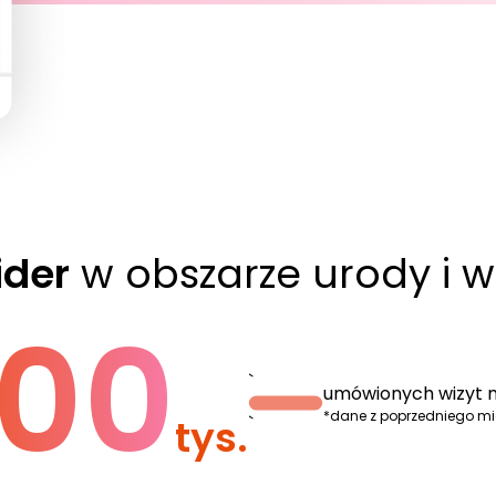
ider
w obszarze urody i w
00
`
umówionych wizyt m
*dane z poprzedniego m
tys.
`