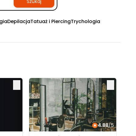
Szukaj
gia
Depilacja
Tatuaż i Piercing
Trychologia
4.88
/5