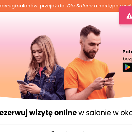
bsługi salonów: przejdź do
Dla Salonu
a następnie wy
Pob
bez
ezerwuj wizytę online
w salonie w oko