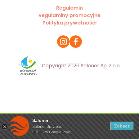
Regulamin
Regulaminy promocyjne
Polityka prywatności
Copyright 2026 Saloner Sp. z o.o.
Saloner
Ta strona korzysta z plików cookies. Aby dowiedzieć się
Zobacz
Saloner Sp. z o.o.
więcej zapoznaj się z
polityką prywatności
FREE - w Google Play