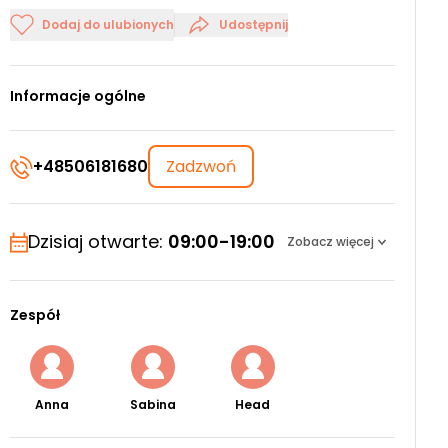
Dodaj do ulubionych
Udostępnij
Informacje ogólne
+48506181680
Zadzwoń
Dzisiaj otwarte:
09:00-19:00
Zobacz więcej
Zespół
Anna
Sabina
Head