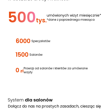
500
umówionych wizyt miesięcznie*
tys.
*dane z poprzedniego miesiąca
6000
Specjalistów
1500
Salonów
0
Prowizji od salonów i klientów za umówione
zł
wizyty
System
dla salonów
Dołącz do nas na prostych zasadach, ciesząc się