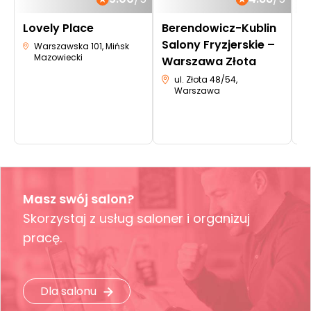
Lovely Place
Berendowicz-Kublin
B
Salony Fryzjerskie –
m
Warszawska 101, Mińsk
Mazowiecki
Warszawa Złota
K
ul. Złota 48/54,
Warszawa
Masz swój salon?
Skorzystaj z usług saloner i organizuj
pracę.
Dla salonu