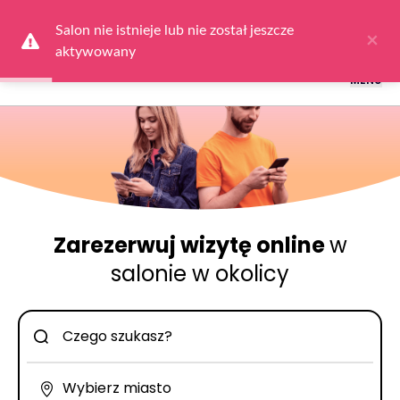
Logowanie dla obsługi salonów: przejdź do
Dla Salonu
a następnie
wybierz
Zaloguj się
Salon nie istnieje lub nie został jeszcze 
×
aktywowany
MENU
Zarezerwuj wizytę online
w
salonie w okolicy