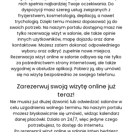
nich spełnia najbardziej Twoje oczekiwania. Do
dyspozycji masz szereg usług związanych z
fryzjerstwem, kosmetologią, depilacją, a nawet
trychologią. Dzięki temu możesz dopasować ją do
swoich potrzeb. Na naszym portalu dostępną masz nie
tylko rezerwację wizyt w salonie, ale także opinie
innych użytkowników, mapę dojazdu oraz dane
kontaktowe. Możesz zatem dokonać odpowiedniego
wyboru oraz odkryć zupełnie nowe miejsca.
Rezerwacja wizyt online w salonie odbywa się nie tylko
za pośrednictwem strony internetowej, ale także
wygodnej w obsłudze aplikacji. Pobierz ją, aby umówić
się na wizytę bezpośrednio ze swojego telefonu.
Zarezerwuj swoją wizytę online już
teraz!
Nie musisz już dłużej dzwonić lub odwiedzać salonów w
celu uzgodnienia wolnego terminu. Na naszym portalu
możesz błyskawicznie się umówić, widząc kalendarz
danej placówki. Działa on 24/7, więc jedyne czego
potrzebujesz, to dostęp do internetu.
Po rezerwacji wizyt online w salonie łatwo będziesz