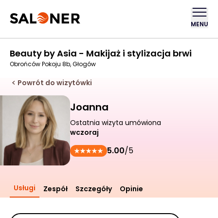
MENU
Beauty by Asia - Makijaż i stylizacja brwi
Obrońców Pokoju 8b, Głogów
Powrót do wizytówki
Joanna
Ostatnia wizyta umówiona
wczoraj
5.00
/5
Usługi
Zespół
Szczegóły
Opinie