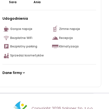
Sara
Ania
Udogodnienia
Gorące napoje
Zimne napoje
Bezpłatne WiFi
Recepcja
Bezpłatny parking
Klimatyzacja
Sprzedaż kosmetyków
Dane firmy
Copyright 2026 Saloner Sp. z o.o.