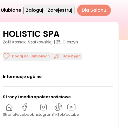
Ulubione
Zaloguj
Zarejestruj
Dla Salonu
HOLISTIC SPA
Zofii Kossak-Szatkowskiej | 25, Cieszyn
Dodaj do ulubionych
Udostępnij
Informacje ogólne
Strony i media społecznościowe
Strona
Facebook
Instagram
TikTok
Youtube