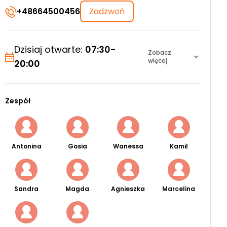
+48664500456
Zadzwoń
Dzisiaj otwarte:
07:30-
Zobacz
więcej
20:00
Zespół
Antonina
Gosia
Wanessa
Kamil
Sandra
Magda
Agnieszka
Marcelina