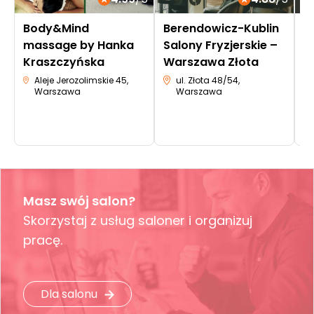
Body&Mind
Berendowicz-Kublin
L
massage by Hanka
Salony Fryzjerskie –
Kraszczyńska
Warszawa Złota
Aleje Jerozolimskie 45,
ul. Złota 48/54,
Warszawa
Warszawa
Masz swój salon?
Skorzystaj z usług saloner i organizuj
pracę.
Dla salonu