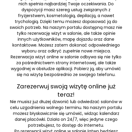
nich spełnia najbardziej Twoje oczekiwania. Do
dyspozycji masz szereg usług związanych z
fryzjerstwem, kosmetologią, depilacją, a nawet
trychologią. Dzięki temu możesz dopasować ją do
swoich potrzeb. Na naszym portalu dostępną masz nie
tylko rezerwację wizyt w salonie, ale także opinie
innych użytkowników, mapę dojazdu oraz dane
kontaktowe. Możesz zatem dokonać odpowiedniego
wyboru oraz odkryć zupełnie nowe miejsca.
Rezerwacja wizyt online w salonie odbywa się nie tylko
za pośrednictwem strony internetowej, ale także
wygodnej w obsłudze aplikacji. Pobierz ją, aby umówić
się na wizytę bezpośrednio ze swojego telefonu.
Zarezerwuj swoją wizytę online już
teraz!
Nie musisz już dłużej dzwonić lub odwiedzać salonów w
celu uzgodnienia wolnego terminu. Na naszym portalu
możesz błyskawicznie się umówić, widząc kalendarz
danej placówki. Działa on 24/7, więc jedyne czego
potrzebujesz, to dostęp do internetu.
Po rezerwacji wizyt online w salonie łatwo będziesz