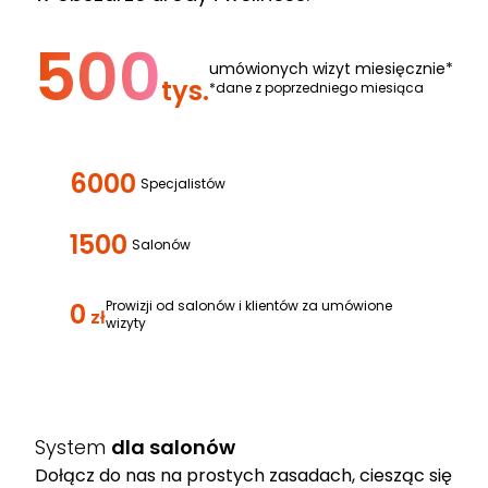
500
umówionych wizyt miesięcznie*
tys.
*dane z poprzedniego miesiąca
6000
Specjalistów
1500
Salonów
0
Prowizji od salonów i klientów za umówione
zł
wizyty
System
dla salonów
Dołącz do nas na prostych zasadach, ciesząc się