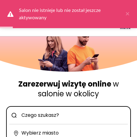
Logowanie dla obsługi salonów: przejdź do
Dla Salonu
a następnie
wybierz
Zaloguj się
Salon nie istnieje lub nie został jeszcze 
×
aktywowany
MENU
Zarezerwuj wizytę online
w
salonie w okolicy