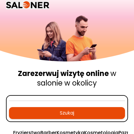
Zarezerwuj wizytę online
w
salonie w okolicy
Szukaj
Fryzjerstwo
Barber
Kosmetyka
Kosmetologia
Pazno