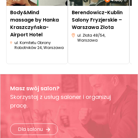
Body&Mind
Berendowicz-Kublin
L
massage by Hanka
Salony Fryzjerskie –
Kraszczyńska-
Warszawa Złota
Airport Hotel
ul. Złota 48/54,
Warszawa
ul. Komitetu Obrony
Robotników 24, Warszawa
Masz swój salon?
Skorzystaj z usług saloner i organizuj
pracę.
Dla salonu