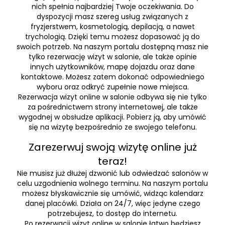
nich spełnia najbardziej Twoje oczekiwania. Do
dyspozycji masz szereg usług związanych z
fryzjerstwem, kosmetologią, depilacją, a nawet
trychologią. Dzięki temu możesz dopasować ją do
swoich potrzeb. Na naszym portalu dostępną masz nie
tylko rezerwację wizyt w salonie, ale także opinie
innych użytkowników, mapę dojazdu oraz dane
kontaktowe. Możesz zatem dokonać odpowiedniego
wyboru oraz odkryć zupełnie nowe miejsca.
Rezerwacja wizyt online w salonie odbywa się nie tylko
za pośrednictwem strony internetowej, ale także
wygodnej w obsłudze aplikacji. Pobierz ją, aby umówić
się na wizytę bezpośrednio ze swojego telefonu.
Zarezerwuj swoją wizytę online już
teraz!
Nie musisz już dłużej dzwonić lub odwiedzać salonów w
celu uzgodnienia wolnego terminu. Na naszym portalu
możesz błyskawicznie się umówić, widząc kalendarz
danej placówki. Działa on 24/7, więc jedyne czego
potrzebujesz, to dostęp do internetu.
Po rezerwacji wizyt online w salonie łatwo będziesz