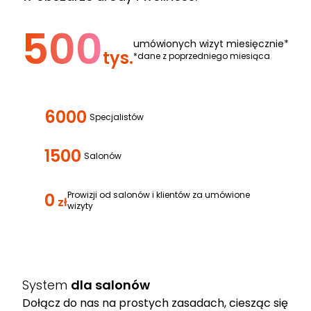
500
umówionych wizyt miesięcznie*
tys.
*dane z poprzedniego miesiąca
6000
Specjalistów
1500
Salonów
0
Prowizji od salonów i klientów za umówione
zł
wizyty
System
dla salonów
Dołącz do nas na prostych zasadach, ciesząc się