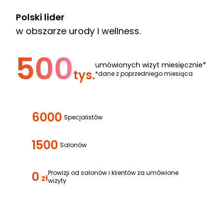
Polski lider
w obszarze urody i wellness.
500
umówionych wizyt miesięcznie*
tys.
*dane z poprzedniego miesiąca
6000
Specjalistów
1500
Salonów
0
Prowizji od salonów i klientów za umówione
zł
wizyty