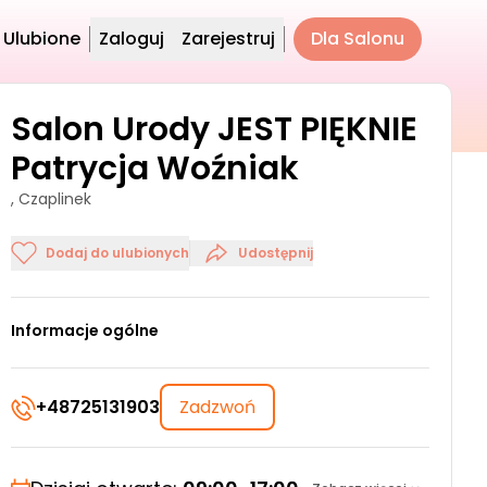
Ulubione
Zaloguj
Zarejestruj
Dla Salonu
Salon Urody JEST PIĘKNIE
Patrycja Woźniak
, Czaplinek
Dodaj do ulubionych
Udostępnij
Informacje ogólne
+48725131903
Zadzwoń