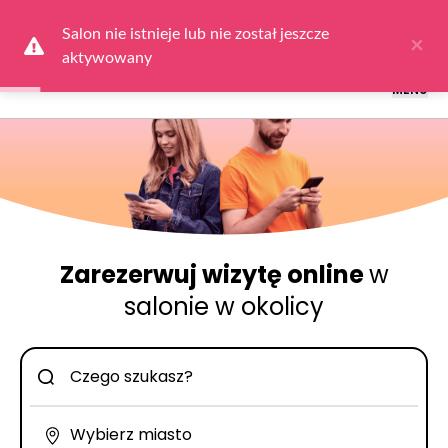
Logowanie dla obsługi salonów: przejdź do
Dla Salonu
a następnie
wybierz
Zaloguj się
Salon nie istnieje lub nie został jeszcze 
×
aktywowany
MENU
Zarezerwuj wizytę online
w
salonie w okolicy