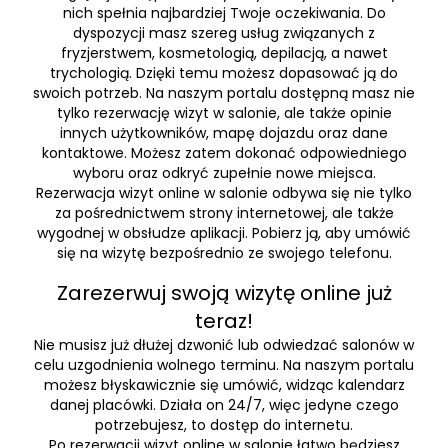
nich spełnia najbardziej Twoje oczekiwania. Do
dyspozycji masz szereg usług związanych z
fryzjerstwem, kosmetologią, depilacją, a nawet
trychologią. Dzięki temu możesz dopasować ją do
swoich potrzeb. Na naszym portalu dostępną masz nie
tylko rezerwację wizyt w salonie, ale także opinie
innych użytkowników, mapę dojazdu oraz dane
kontaktowe. Możesz zatem dokonać odpowiedniego
wyboru oraz odkryć zupełnie nowe miejsca.
Rezerwacja wizyt online w salonie odbywa się nie tylko
za pośrednictwem strony internetowej, ale także
wygodnej w obsłudze aplikacji. Pobierz ją, aby umówić
się na wizytę bezpośrednio ze swojego telefonu.
Zarezerwuj swoją wizytę online już
teraz!
Nie musisz już dłużej dzwonić lub odwiedzać salonów w
celu uzgodnienia wolnego terminu. Na naszym portalu
możesz błyskawicznie się umówić, widząc kalendarz
danej placówki. Działa on 24/7, więc jedyne czego
potrzebujesz, to dostęp do internetu.
Po rezerwacji wizyt online w salonie łatwo będziesz