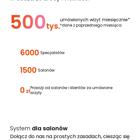
500
umówionych wizyt miesięcznie*
tys.
*dane z poprzedniego miesiąca
6000
Specjalistów
1500
Salonów
0
Prowizji od salonów i klientów za umówione
zł
wizyty
System
dla salonów
Dołącz do nas na prostych zasadach, ciesząc się