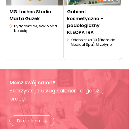
MG Lashes Studio
Gabinet
S
Marta Guzek
kosmetyczno -
i
podologiczny
N
Bydgoska 2A, Nakło nad
Notecią
KLEOPATRA
G
Kołobrzeska 30 (Piramida
Medical Spa), Mrzeżyno
Masz swój salon?
Skorzystaj z usług saloner i organizuj
pracę.
Dla salonu