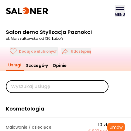
MENU
Salon demo Stylizacja Paznokci
ul. Marszałkowska od 136, Luboń
Dodaj do ulubionych
Udostępnij
Usługi
Szczegóły
Opinie
Kosmetologia
10 zł
Malowanie / dziecięce
Umów
900 min