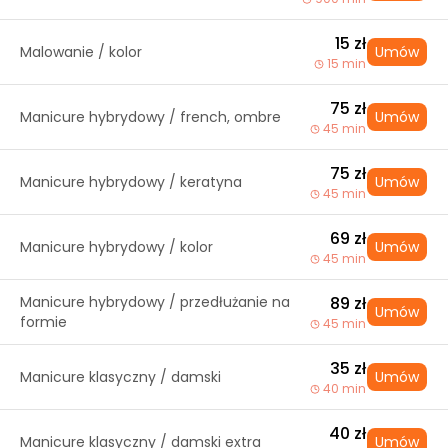
15 zł
Malowanie / kolor
Umów
15 min
75 zł
Manicure hybrydowy / french, ombre
Umów
45 min
75 zł
Manicure hybrydowy / keratyna
Umów
45 min
69 zł
Manicure hybrydowy / kolor
Umów
45 min
Manicure hybrydowy / przedłużanie na
89 zł
Umów
formie
45 min
35 zł
Manicure klasyczny / damski
Umów
40 min
40 zł
Manicure klasyczny / damski extra
Umów