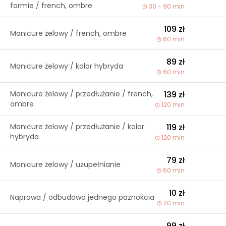
formie / french, ombre
30 - 90 min
109 zł
Manicure żelowy / french, ombre
60 min
89 zł
Manicure żelowy / kolor hybryda
60 min
Manicure żelowy / przedłużanie / french,
139 zł
ombre
120 min
Manicure żelowy / przedłużanie / kolor
119 zł
hybryda
120 min
79 zł
Manicure żelowy / uzupełnianie
60 min
10 zł
Naprawa / odbudowa jednego paznokcia
20 min
99 zł