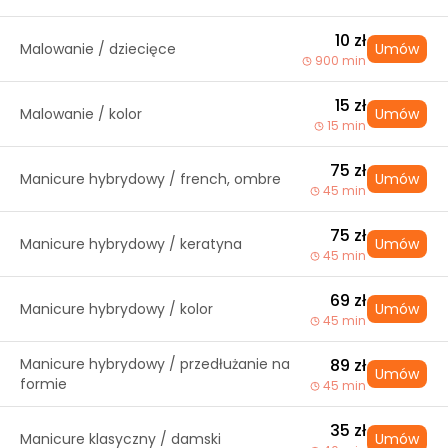
10 zł
Malowanie / dziecięce
Umów
900 min
15 zł
Malowanie / kolor
Umów
15 min
75 zł
Manicure hybrydowy / french, ombre
Umów
45 min
75 zł
Manicure hybrydowy / keratyna
Umów
45 min
69 zł
Manicure hybrydowy / kolor
Umów
45 min
Manicure hybrydowy / przedłużanie na
89 zł
Umów
formie
45 min
35 zł
Manicure klasyczny / damski
Umów