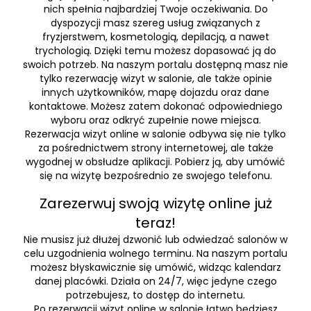
nich spełnia najbardziej Twoje oczekiwania. Do
dyspozycji masz szereg usług związanych z
fryzjerstwem, kosmetologią, depilacją, a nawet
trychologią. Dzięki temu możesz dopasować ją do
swoich potrzeb. Na naszym portalu dostępną masz nie
tylko rezerwację wizyt w salonie, ale także opinie
innych użytkowników, mapę dojazdu oraz dane
kontaktowe. Możesz zatem dokonać odpowiedniego
wyboru oraz odkryć zupełnie nowe miejsca.
Rezerwacja wizyt online w salonie odbywa się nie tylko
za pośrednictwem strony internetowej, ale także
wygodnej w obsłudze aplikacji. Pobierz ją, aby umówić
się na wizytę bezpośrednio ze swojego telefonu.
Zarezerwuj swoją wizytę online już
teraz!
Nie musisz już dłużej dzwonić lub odwiedzać salonów w
celu uzgodnienia wolnego terminu. Na naszym portalu
możesz błyskawicznie się umówić, widząc kalendarz
danej placówki. Działa on 24/7, więc jedyne czego
potrzebujesz, to dostęp do internetu.
Po rezerwacji wizyt online w salonie łatwo będziesz