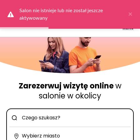
Logowanie dla obsługi salonów: przejdź do
Dla Salonu
a następnie
wybierz
Zaloguj się
Salon nie istnieje lub nie został jeszcze 
×
aktywowany
MENU
Zarezerwuj wizytę online
w
salonie w okolicy