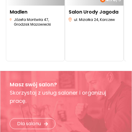
Madlen
Salon Urody Jagoda
B
m
Józefa Montwiła 47,
ul. Miziołka 24, Karczew
Grodzisk Mazowiecki
K
Masz swój salon?
Skorzystaj z usług saloner i organizuj
pracę.
Dla salonu