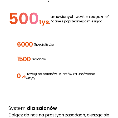
500
umówionych wizyt miesięcznie*
tys.
*dane z poprzedniego miesiąca
6000
Specjalistów
1500
Salonów
0
Prowizji od salonów i klientów za umówione
zł
wizyty
System
dla salonów
Dołącz do nas na prostych zasadach, ciesząc się