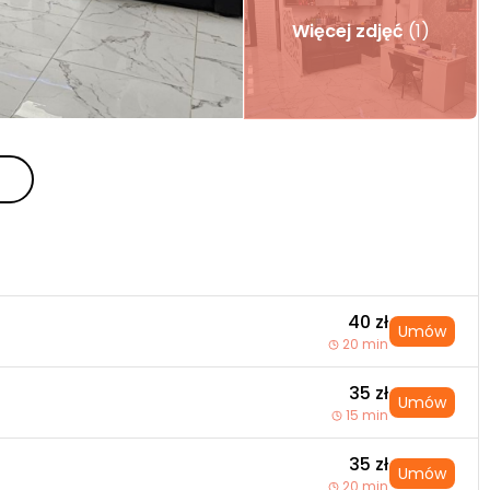
Więcej zdjęć
(1)
40 zł
Umów
20 min
35 zł
Umów
15 min
35 zł
Umów
20 min