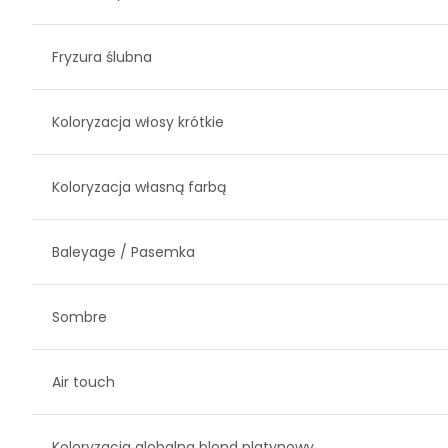
Fryzura ślubna
Koloryzacja włosy krótkie
Koloryzacja własną farbą
Baleyage / Pasemka
Sombre
Air touch
Koloryzacja globalna blond platynowy