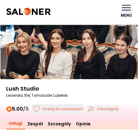
MENU
Lush Studio
Lwowska 15e, Tomaszów Lubelski
5.00
/5
Dodaj do ulubionych
Udostępnij
Usługi
Zespół
Szczegóły
Opinie