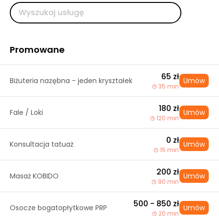
Promowane
65 zł
Biżuteria nazębna - jeden kryształek
Umów
35 min
180 zł
Fale / Loki
Umów
120 min
0 zł
Konsultacja tatuaż
Umów
15 min
200 zł
Masaż KOBIDO
Umów
90 min
500 - 850 zł
Osocze bogatopłytkowe PRP
Umów
20 min