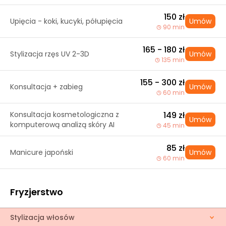
150 zł
Upięcia - koki, kucyki, półupięcia
Umów
90 min
165 - 180 zł
Stylizacja rzęs UV 2-3D
Umów
135 min
155 - 300 zł
Konsultacja + zabieg
Umów
60 min
Konsultacja kosmetologiczna z
149 zł
Umów
komputerową analizą skóry AI
45 min
85 zł
Manicure japoński
Umów
60 min
Fryzjerstwo
Stylizacja włosów