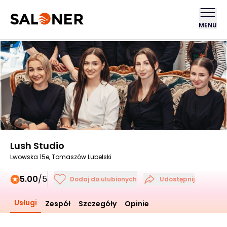
MENU
Lush Studio
Lwowska 15e, Tomaszów Lubelski
5.00
/5
Dodaj do ulubionych
Udostępnij
Usługi
Zespół
Szczegóły
Opinie