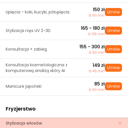
150 zł
Upięcia - koki, kucyki, półupięcia
Umów
90 min
165 - 180 zł
Stylizacja rzęs UV 2-3D
Umów
135 min
155 - 300 zł
Konsultacja + zabieg
Umów
60 min
Konsultacja kosmetologiczna z
149 zł
Umów
komputerową analizą skóry AI
45 min
85 zł
Manicure japoński
Umów
60 min
Fryzjerstwo
Stylizacja włosów