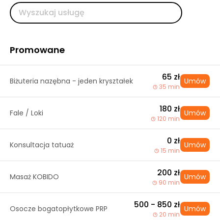
Promowane
65 zł
Biżuteria nazębna - jeden kryształek
Umów
35 min
180 zł
Fale / Loki
Umów
120 min
0 zł
Konsultacja tatuaż
Umów
15 min
200 zł
Masaż KOBIDO
Umów
90 min
500 - 850 zł
Osocze bogatopłytkowe PRP
Umów
20 min