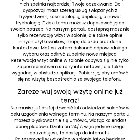
nich spełnia najbardziej Twoje oczekiwania. Do
dyspozycji masz szereg usług związanych z
fryzjerstwem, kosmetologią, depilacją, a nawet
trychologią. Dzięki temu możesz dopasować ją do
swoich potrzeb. Na naszym portalu dostępną masz nie
tylko rezerwację wizyt w salonie, ale także opinie
innych użytkowników, mapę dojazdu oraz dane
kontaktowe. Możesz zatem dokonać odpowiedniego
wyboru oraz odkryć zupełnie nowe miejsca.
Rezerwacja wizyt online w salonie odbywa się nie tylko
za pośrednictwem strony internetowej, ale także
wygodnej w obsłudze aplikacji. Pobierz ją, aby umówić
się na wizytę bezpośrednio ze swojego telefonu.
Zarezerwuj swoją wizytę online już
teraz!
Nie musisz już dłużej dzwonić lub odwiedzać salonów w
celu uzgodnienia wolnego terminu. Na naszym portalu
możesz błyskawicznie się umówić, widząc kalendarz
danej placówki. Działa on 24/7, więc jedyne czego
potrzebujesz, to dostęp do internetu.
Po rezerwacji wizyt online w salonie łatwo będziesz