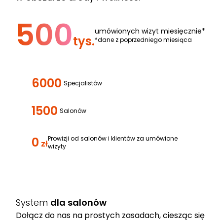
500
umówionych wizyt miesięcznie*
tys.
*dane z poprzedniego miesiąca
6000
Specjalistów
1500
Salonów
0
Prowizji od salonów i klientów za umówione
zł
wizyty
System
dla salonów
Dołącz do nas na prostych zasadach, ciesząc się