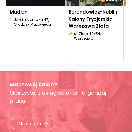
Madlen
Berendowicz-Kublin
B
Salony Fryzjerskie –
m
Józefa Montwiła 47,
Grodzisk Mazowiecki
Warszawa Złota
K
A
ul. Złota 48/54,
Warszawa
Masz swój salon?
Skorzystaj z usług saloner i organizuj
pracę.
Dla salonu