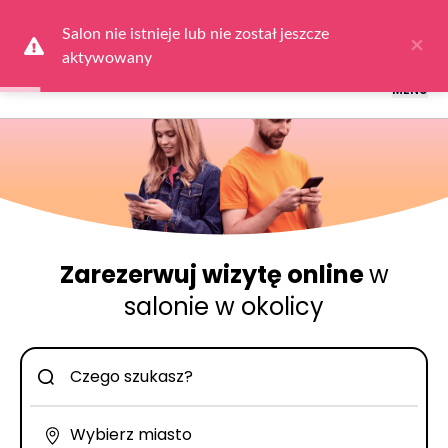
Logowanie dla obsługi salonów: przejdź do
Dla Salonu
a następnie
wybierz
Zaloguj się
Salon nie istnieje lub nie został jeszcze 
×
aktywowany
MENU
Zarezerwuj wizytę online
w
salonie w okolicy