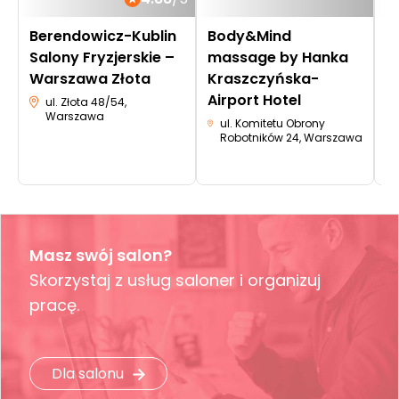
Berendowicz-Kublin
Body&Mind
S
Salony Fryzjerskie –
massage by Hanka
Warszawa Złota
Kraszczyńska-
Airport Hotel
ul. Złota 48/54,
Warszawa
ul. Komitetu Obrony
Robotników 24, Warszawa
Masz swój salon?
Skorzystaj z usług saloner i organizuj
pracę.
Dla salonu