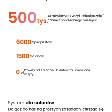
500
umówionych wizyt miesięcznie*
tys.
*dane z poprzedniego miesiąca
6000
Specjalistów
1500
Salonów
0
Prowizji od salonów i klientów za umówione
zł
wizyty
System
dla salonów
Dołącz do nas na prostych zasadach, ciesząc się