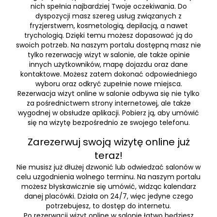
nich spełnia najbardziej Twoje oczekiwania. Do
dyspozycji masz szereg usług związanych z
fryzjerstwem, kosmetologią, depilacją, a nawet
trychologią. Dzięki temu możesz dopasować ją do
swoich potrzeb. Na naszym portalu dostępną masz nie
tylko rezerwację wizyt w salonie, ale także opinie
innych użytkowników, mapę dojazdu oraz dane
kontaktowe. Możesz zatem dokonać odpowiedniego
wyboru oraz odkryć zupełnie nowe miejsca.
Rezerwacja wizyt online w salonie odbywa się nie tylko
za pośrednictwem strony internetowej, ale także
wygodnej w obsłudze aplikacji. Pobierz ją, aby umówić
się na wizytę bezpośrednio ze swojego telefonu.
Zarezerwuj swoją wizytę online już
teraz!
Nie musisz już dłużej dzwonić lub odwiedzać salonów w
celu uzgodnienia wolnego terminu. Na naszym portalu
możesz błyskawicznie się umówić, widząc kalendarz
danej placówki. Działa on 24/7, więc jedyne czego
potrzebujesz, to dostęp do internetu.
Po rezerwacji wizyt online w salonie łatwo będziesz