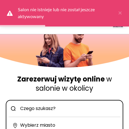
Logowanie dla obsługi salonów: przejdź do
Dla Salonu
a następnie
wybierz
Zaloguj się
Salon nie istnieje lub nie został jeszcze 
×
aktywowany
MENU
Zarezerwuj wizytę online
w
salonie w okolicy