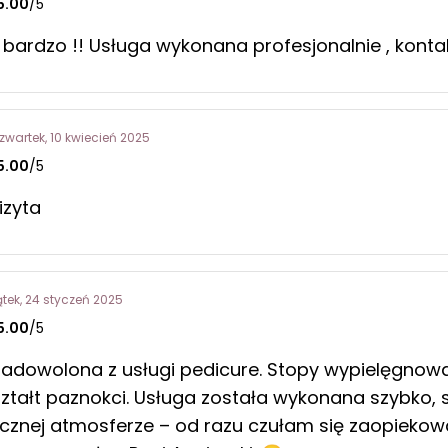
5.00
/5
bardzo !! Usługa wykonana profesjonalnie , konta
zwartek, 10 kwiecień 2025
5.00
/5
izyta
ątek, 24 styczeń 2025
5.00
/5
adowolona z usługi pedicure. Stopy wypielęgnow
ztałt paznokci. Usługa została wykonana szybko, 
znej atmosferze – od razu czułam się zaopiekow