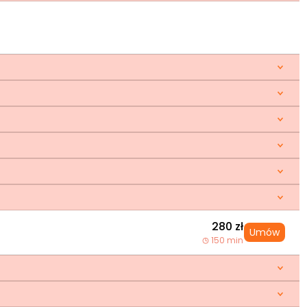
280 zł
Umów
150 min