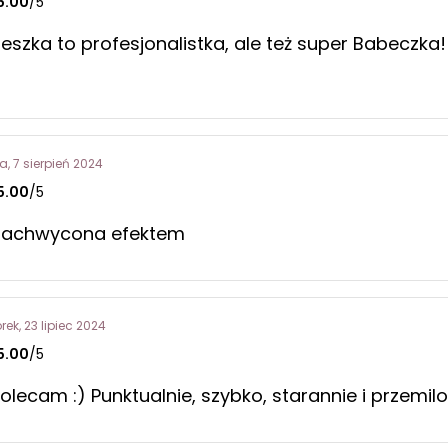
5.00
/5
ieszka to profesjonalistka, ale też super Babeczk
a, 7 sierpień 2024
5.00
/5
zachwycona efektem
rek, 23 lipiec 2024
5.00
/5
olecam :) Punktualnie, szybko, starannie i przemil