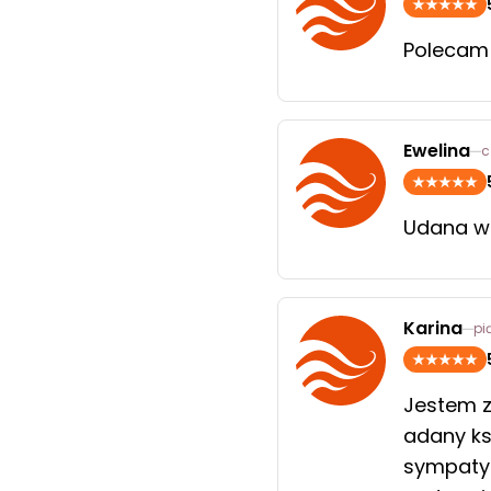
Polecam 
Ewelina
c
Udana w
Karina
pi
Jestem z
adany ks
sympatyc