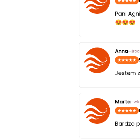
Pani Agn
😍😍😍
Anna
środ
Jestem 
Marta
wto
Bardzo p