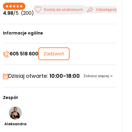
Dodaj do ulubionych
Udostępnij
4.98
/5
(200)
Informacje ogólne
605 518 600
Zadzwoń
Dzisiaj otwarte:
10:00-18:00
Zobacz więcej
Zespół
Aleksandra