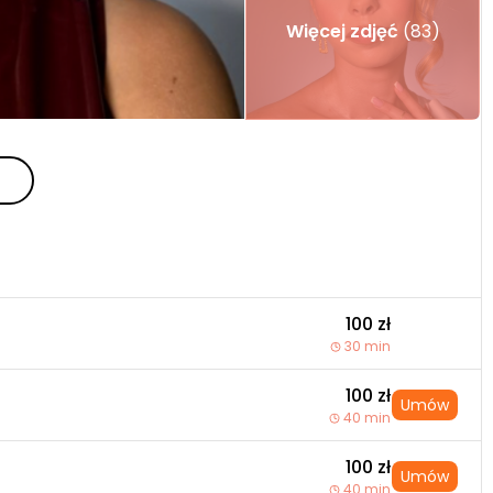
Więcej zdjęć
(83)
100 zł
30 min
100 zł
Umów
40 min
100 zł
Umów
40 min