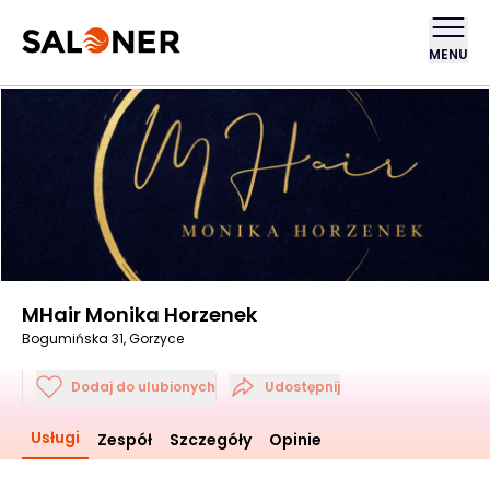
MENU
MHair Monika Horzenek
Bogumińska 31, Gorzyce
Dodaj do ulubionych
Udostępnij
Usługi
Zespół
Szczegóły
Opinie