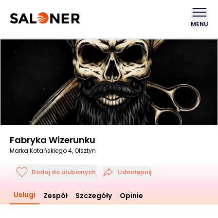
MENU
Fabryka Wizerunku
Marka Kotańskiego 4, Olsztyn
Dodaj do ulubionych
Udostępnij
Usługi
Zespół
Szczegóły
Opinie