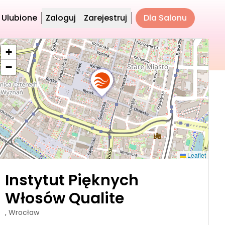
Ulubione
Zaloguj
Zarejestruj
Dla Salonu
+
−
Leaflet
Instytut Pięknych
Włosów Qualite
, Wrocław