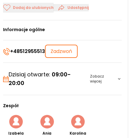
Dodaj do ulubionych
Udostępnij
Informacje ogólne
+48512955513
Zadzwoń
Dzisiaj otwarte:
09:00-
Zobacz
więcej
20:00
Zespół
Izabela
Ania
Karolina