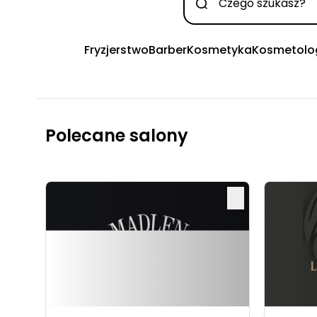
Fryzjerstwo
Barber
Kosmetyka
Kosmetolo
Polecane salony