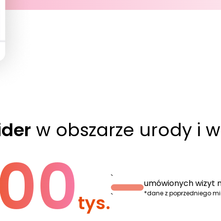
ider
w obszarze urody i w
00
`
umówionych wizyt m
*dane z poprzedniego m
tys.
`