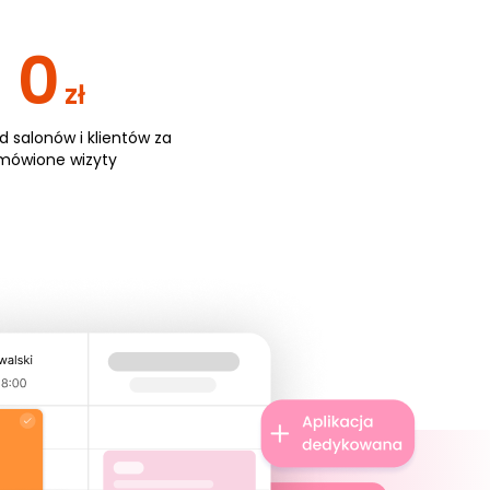
0
zł
od salonów i klientów za
mówione wizyty