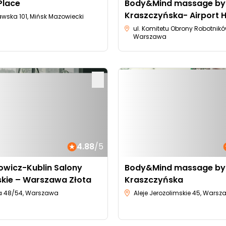
Place
Body&Mind massage by
Kraszczyńska- Airport H
wska 101, Mińsk Mazowiecki
ul. Komitetu Obrony Robotnikó
Warszawa
4.88
/5
owicz-Kublin Salony
Body&Mind massage by
skie – Warszawa Złota
Kraszczyńska
ota 48/54, Warszawa
Aleje Jerozolimskie 45, Wars