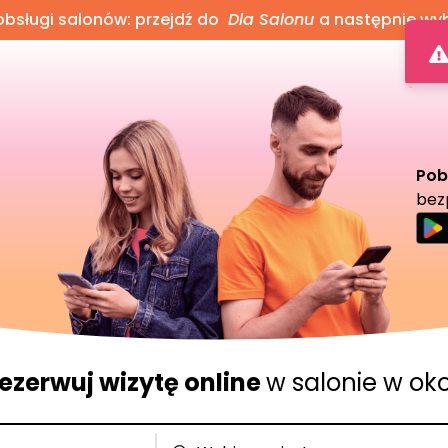
bsługi salonów: przejdź do
Dla Salonu
a następnie wy
Pob
bez
ezerwuj wizytę online
w salonie w oko