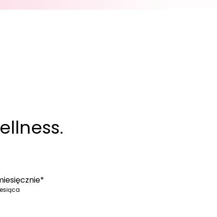
ellness.
iesięcznie*
iesiąca