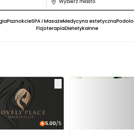
gia
Paznokcie
SPA i Masaże
Medycyna estetyczna
Podolo
Fizjoterapia
Dietetyka
Inne
5.00
/5