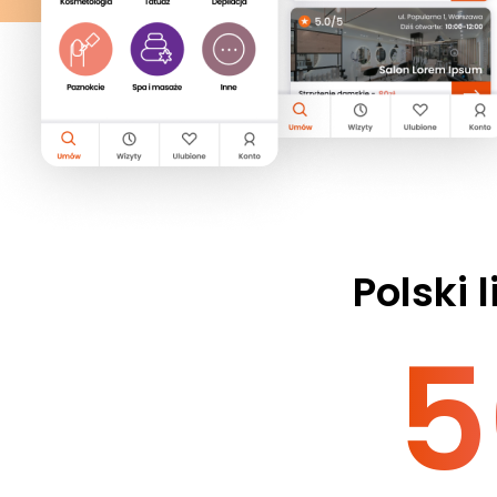
Polski l
5