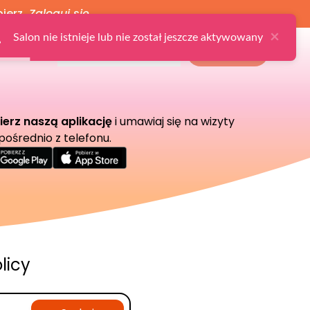
bierz
Zaloguj się
×
Salon nie istnieje lub nie został jeszcze aktywowany
Ulubione
Zaloguj
Zarejestruj
Dla Salonu
ierz naszą aplikację
i umawiaj się na wizyty
pośrednio z telefonu.
licy