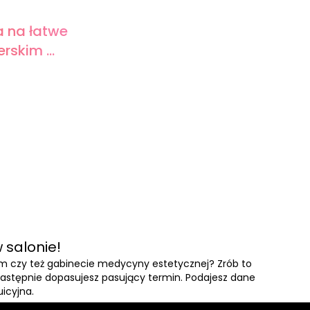
a na łatwe
rskim ...
 salonie!
ym czy też gabinecie medycyny estetycznej? Zrób to
a następnie dopasujesz pasujący termin. Podajesz dane
uicyjna.