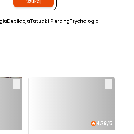
Szukaj
gia
Depilacja
Tatuaż i Piercing
Trychologia
4.78
/5