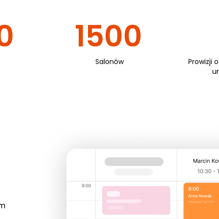
0
1500
Salonów
Prowizji 
u
em