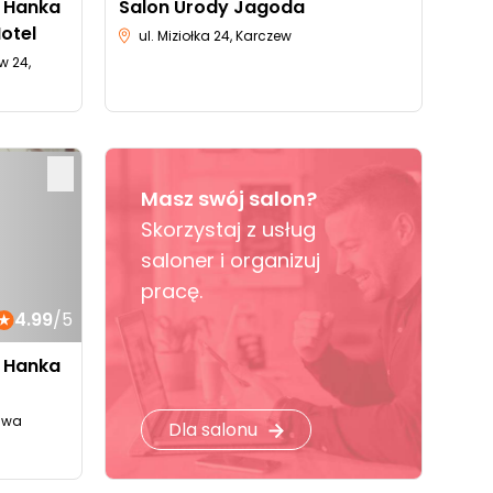
 Hanka
Salon Urody Jagoda
otel
ul. Miziołka 24, Karczew
w 24,
Masz swój salon?
Skorzystaj z usług
saloner i organizuj
pracę.
4.99
/5
 Hanka
zawa
Dla salonu