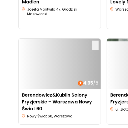
Madlen
Lovely 
Józefa Montwiła 47, Grodzisk
Warsza
Mazowiecki
4.95
/5
Berendowicz&Kublin Salony
Berend
Fryzjerskie – Warszawa Nowy
Fryzjer
Świat 60
ul. Zł
Nowy Świat 60, Warszawa