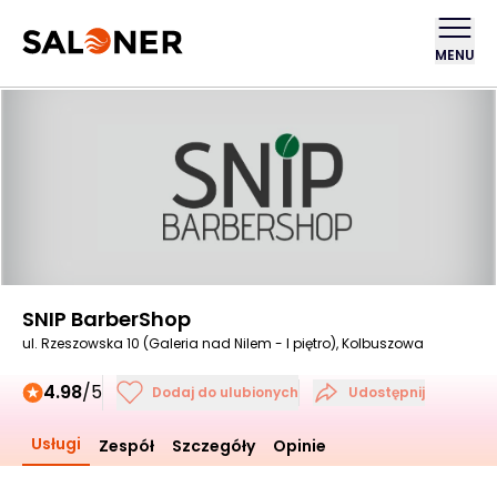
MENU
SNIP BarberShop
ul. Rzeszowska 10 (Galeria nad Nilem - I piętro), Kolbuszowa
4.98
/5
Dodaj do ulubionych
Udostępnij
Usługi
Zespół
Szczegóły
Opinie