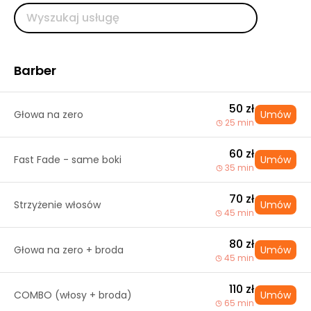
Barber
50 zł
Głowa na zero
Umów
25 min
60 zł
Fast Fade - same boki
Umów
35 min
70 zł
Strzyżenie włosów
Umów
45 min
80 zł
Głowa na zero + broda
Umów
45 min
110 zł
COMBO (włosy + broda)
Umów
65 min