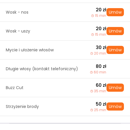
20 zł
Wosk - nos
Umów
15 min
20 zł
Wosk - uszy
Umów
15 min
30 zł
Mycie i ułożenie włosów
Umów
20 min
80 zł
Długie włosy (kontakt telefoniczny)
60 min
60 zł
Buzz Cut
Umów
35 min
50 zł
Strzyżenie brody
Umów
25 min