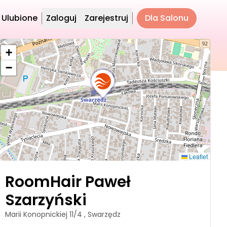
Ulubione
Zaloguj
Zarejestruj
Dla Salonu
+
−
Leaflet
RoomHair Paweł
Szarzyński
Marii Konopnickiej 11/4 , Swarzędz