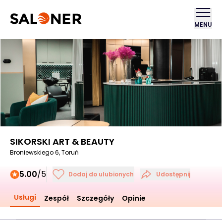
MENU
SIKORSKI ART & BEAUTY
Broniewskiego 6, Toruń
5.00
/5
Dodaj do ulubionych
Udostępnij
Usługi
Zespół
Szczegóły
Opinie