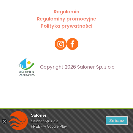
Regulamin
Regulaminy promocyjne
Polityka prywatności
Copyright 2026 Saloner Sp. z o.o.
Saloner
Ta strona korzysta z plików cookies. Aby dowiedzieć się
Zobacz
Saloner Sp. z o.o.
więcej zapoznaj się z
polityką prywatności
FREE - w Google Play