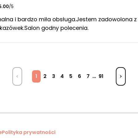
5.00
/5
nalna i bardzo miła obsługa.Jestem zadowolona z 
kazówek.Salon godny polecenia.
1
2
3
4
5
6
7
...
91
e
Polityka prywatności