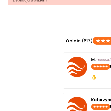
Depilacja woskiem
Opinie
(817)
M.
sobota,
👌
Katarzyn