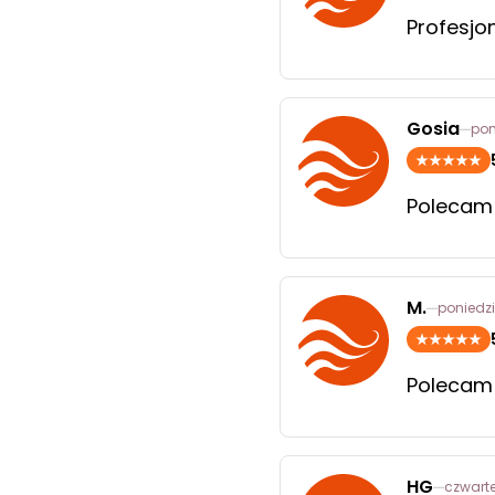
Profesjon
Gosia
pon
Polecam
M.
poniedzi
Polecam
HG
czwarte