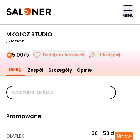
MENU
MKOŁCZ STUDIO
, Szczecin
5.00
/5
Dodaj do ulubionych
Udostępnij
Usługi
Zespół
Szczegóły
Opinie
Promowane
30 - 53 zł
OLAPLEX
Umów
5 min