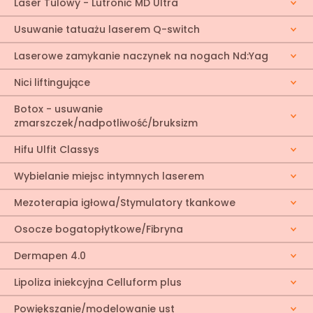
Laser Tulowy - Lutronic MD Ultra
Usuwanie tatuażu laserem Q-switch
Laserowe zamykanie naczynek na nogach Nd:Yag
Nici liftingujące
Botox - usuwanie
zmarszczek/nadpotliwość/bruksizm
Hifu Ulfit Classys
Wybielanie miejsc intymnych laserem
Mezoterapia igłowa/Stymulatory tkankowe
Osocze bogatopłytkowe/Fibryna
Dermapen 4.0
Lipoliza iniekcyjna Celluform plus
Powiększanie/modelowanie ust