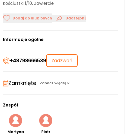
Kościuszki 1/10, Zawiercie
Dodaj do ulubionych
Udostępnij
Informacje ogólne
+48798666539
Zadzwoń
Zamknięte
Zobacz więcej
Zespół
Martyna
Piotr