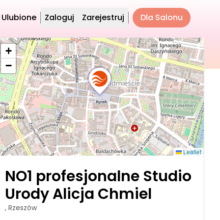
Ulubione
Zaloguj
Zarejestruj
Dla Salonu
+
−
Leaflet
NO1 profesjonalne Studio
Urody Alicja Chmiel
, Rzeszów