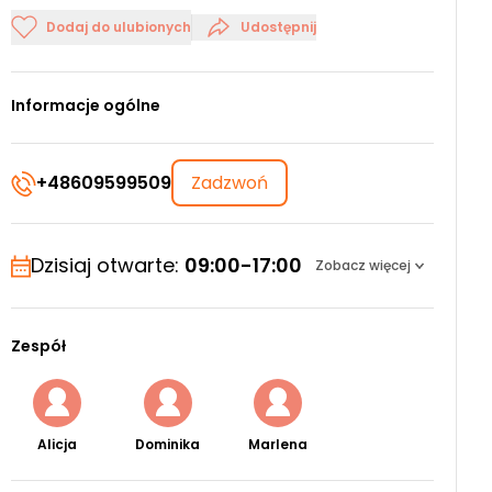
Dodaj do ulubionych
Udostępnij
Informacje ogólne
+48609599509
Zadzwoń
Dzisiaj otwarte:
09:00-17:00
Zobacz więcej
Zespół
Alicja
Dominika
Marlena