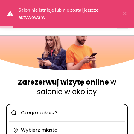
Logowanie dla obsługi salonów: przejdź do
Dla Salonu
a następnie
wybierz
Zaloguj się
Salon nie istnieje lub nie został jeszcze 
×
aktywowany
MENU
Zarezerwuj wizytę online
w
salonie w okolicy