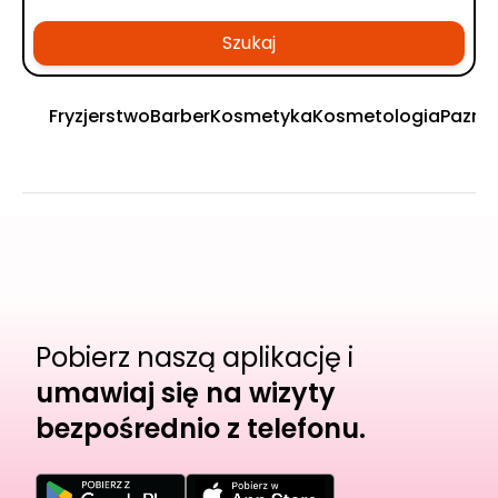
Szukaj
Fryzjerstwo
Barber
Kosmetyka
Kosmetologia
Pazno
Pobierz naszą aplikację i
umawiaj się na wizyty
bezpośrednio z telefonu.