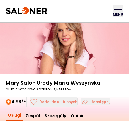
MENU
Mary Salon Urody Maria Wyszyńska
al. mjr. Wacława Kopisto 8B, Rzeszów
4.98
/5
Dodaj do ulubionych
Udostępnij
Usługi
Zespół
Szczegóły
Opinie