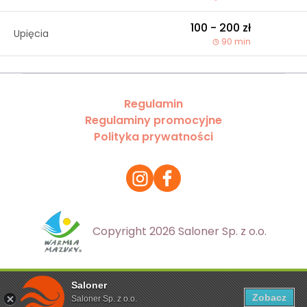
100 - 200 zł
Upięcia
90 min
Regulamin
Regulaminy promocyjne
Polityka prywatności
Copyright 2026 Saloner Sp. z o.o.
Saloner
Ta strona korzysta z plików cookies. Aby dowiedzieć się
Zobacz
Saloner Sp. z o.o.