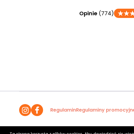
Opinie
(774)
Regulamin
Regulaminy promocyjn