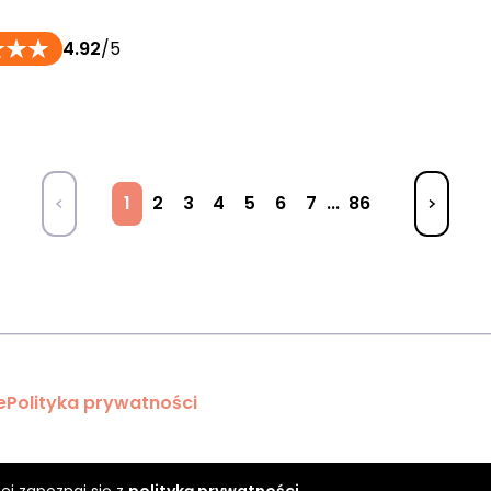
4.92
/5
1
2
3
4
5
6
7
...
86
e
Polityka prywatności