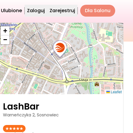
Ulubione
Zaloguj
Zarejestruj
Dla Salonu
+
−
Leaflet
LashBar
Warneńczyka 2, Sosnowiec