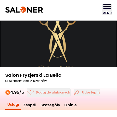
MENU
Salon Fryzjerski La Bella
ul.Akademicka 2, Rzeszów
4.95
/5
Dodaj do ulubionych
Udostępnij
Usługi
Zespół
Szczegóły
Opinie