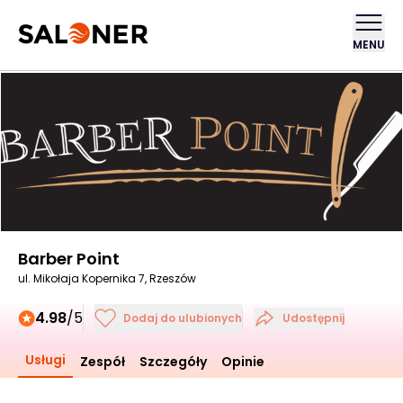
MENU
Barber Point
ul. Mikołaja Kopernika 7, Rzeszów
4.98
/5
Dodaj do ulubionych
Udostępnij
Usługi
Zespół
Szczegóły
Opinie