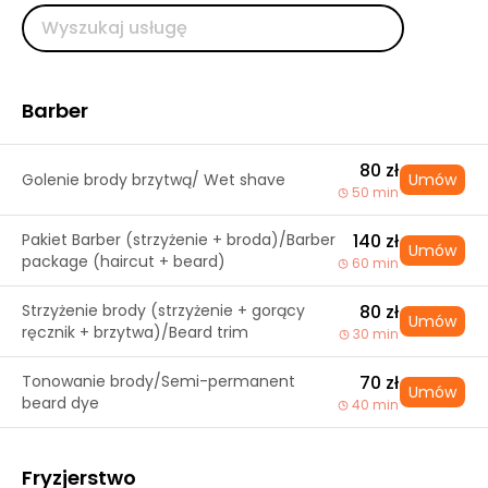
Barber
80 zł
Golenie brody brzytwą/ Wet shave
Umów
50 min
Pakiet Barber (strzyżenie + broda)/Barber
140 zł
Umów
package (haircut + beard)
60 min
Strzyżenie brody (strzyżenie + gorący
80 zł
Umów
ręcznik + brzytwa)/Beard trim
30 min
Tonowanie brody/Semi-permanent
70 zł
Umów
beard dye
40 min
Fryzjerstwo