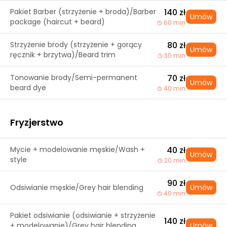
Pakiet Barber (strzyżenie + broda)/Barber
140 zł
Umów
package (haircut + beard)
60 min
Strzyżenie brody (strzyżenie + gorący
80 zł
Umów
ręcznik + brzytwa)/Beard trim
30 min
Tonowanie brody/Semi-permanent
70 zł
Umów
beard dye
40 min
Fryzjerstwo
Mycie + modelowanie męskie/Wash +
40 zł
Umów
style
20 min
90 zł
Odsiwianie męskie/Grey hair blending
Umów
40 min
Pakiet odsiwianie (odsiwianie + strzyżenie
140 zł
+ modelowanie)/Grey hair blending
Umów