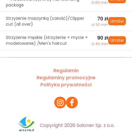
60 min
package
Strzyżenie maszynką (całość)/Clipper
70 zł
Umów
cut (all over)
30 min
Strzyżenie męskie (strzyżenie + mycie +
90 zł
Umów
modelowanie) /Men's haircut
40 min
Regulamin
Regulaminy promocyjne
Polityka prywatności
Copyright 2026 Saloner Sp. z o.o.