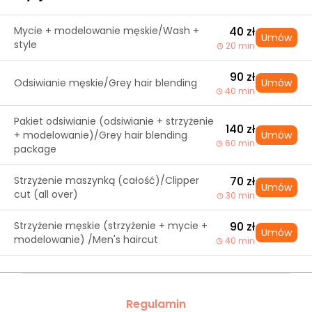
Mycie + modelowanie męskie/Wash +
40 zł
Umów
style
20 min
90 zł
Odsiwianie męskie/Grey hair blending
Umów
40 min
Pakiet odsiwianie (odsiwianie + strzyżenie
140 zł
+ modelowanie)/Grey hair blending
Umów
60 min
package
Strzyżenie maszynką (całość)/Clipper
70 zł
Umów
cut (all over)
30 min
Strzyżenie męskie (strzyżenie + mycie +
90 zł
Umów
modelowanie) /Men's haircut
40 min
Regulamin