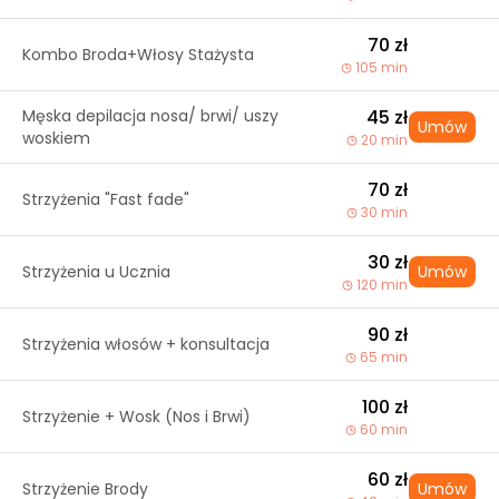
70 zł
Kombo Broda+Włosy Stażysta
105 min
Męska depilacja nosa/ brwi/ uszy
45 zł
Umów
woskiem
20 min
70 zł
Strzyżenia "Fast fade"
30 min
30 zł
Strzyżenia u Ucznia
Umów
120 min
90 zł
Strzyżenia włosów + konsultacja
65 min
100 zł
Strzyżenie + Wosk (Nos i Brwi)
60 min
60 zł
Strzyżenie Brody
Umów