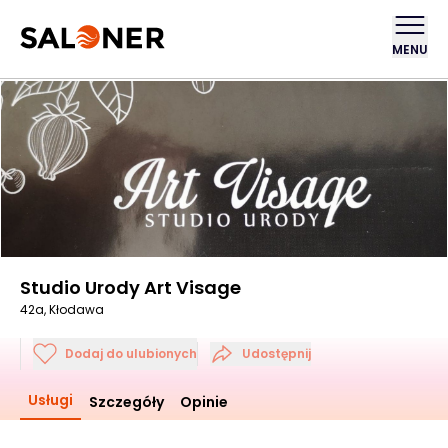
MENU
Studio Urody Art Visage
42a, Kłodawa
Dodaj do ulubionych
Udostępnij
Usługi
Szczegóły
Opinie