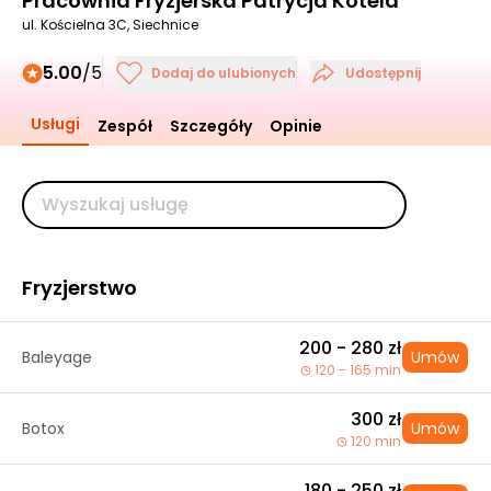
Pracownia Fryzjerska Patrycja Kotela
ul. Kościelna 3C, Siechnice
5.00
/5
Dodaj do ulubionych
Udostępnij
Usługi
Zespół
Szczegóły
Opinie
Fryzjerstwo
200 - 280 zł
Baleyage
Umów
120 - 165 min
300 zł
Botox
Umów
120 min
180 - 250 zł