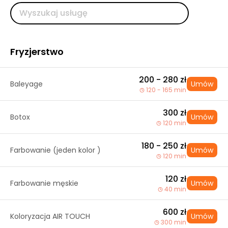
Fryzjerstwo
200 - 280 zł
Baleyage
Umów
120 - 165 min
300 zł
Botox
Umów
120 min
180 - 250 zł
Farbowanie (jeden kolor )
Umów
120 min
120 zł
Farbowanie męskie
Umów
40 min
600 zł
Koloryzacja AIR TOUCH
Umów
300 min