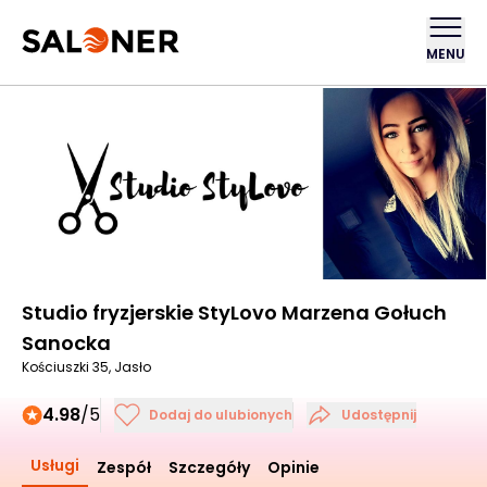
MENU
Studio fryzjerskie StyLovo Marzena Gołuch
Sanocka
Kościuszki 35, Jasło
4.98
/5
Dodaj do ulubionych
Udostępnij
Usługi
Zespół
Szczegóły
Opinie