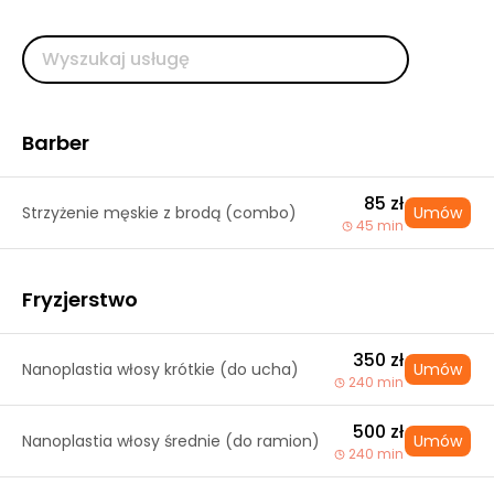
Barber
85 zł
Strzyżenie męskie z brodą (combo)
Umów
45 min
Fryzjerstwo
350 zł
Nanoplastia włosy krótkie (do ucha)
Umów
240 min
500 zł
Nanoplastia włosy średnie (do ramion)
Umów
240 min