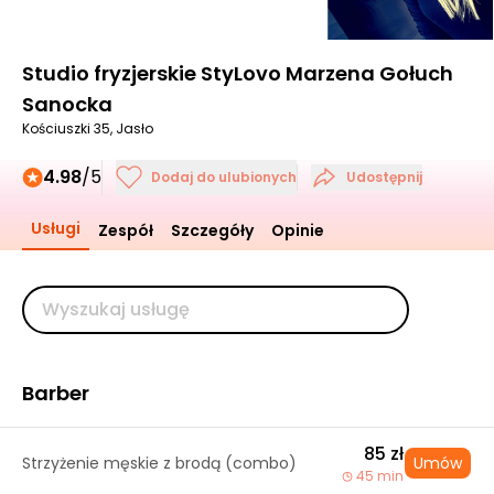
Studio fryzjerskie StyLovo Marzena Gołuch
Sanocka
Kościuszki 35, Jasło
4.98
/5
Dodaj do ulubionych
Udostępnij
Usługi
Zespół
Szczegóły
Opinie
Barber
85 zł
Strzyżenie męskie z brodą (combo)
Umów
45 min