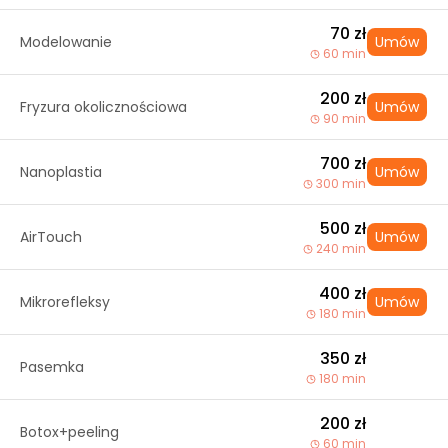
70 zł
Modelowanie
Umów
60 min
200 zł
Fryzura okolicznościowa
Umów
90 min
700 zł
Nanoplastia
Umów
300 min
500 zł
AirTouch
Umów
240 min
400 zł
Mikrorefleksy
Umów
180 min
350 zł
Pasemka
180 min
200 zł
Botox+peeling
60 min