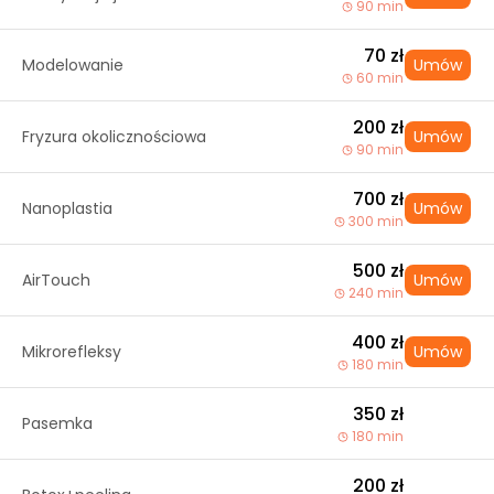
90 min
70 zł
Modelowanie
Umów
60 min
200 zł
Fryzura okolicznościowa
Umów
90 min
700 zł
Nanoplastia
Umów
300 min
500 zł
AirTouch
Umów
240 min
400 zł
Mikrorefleksy
Umów
180 min
350 zł
Pasemka
180 min
200 zł