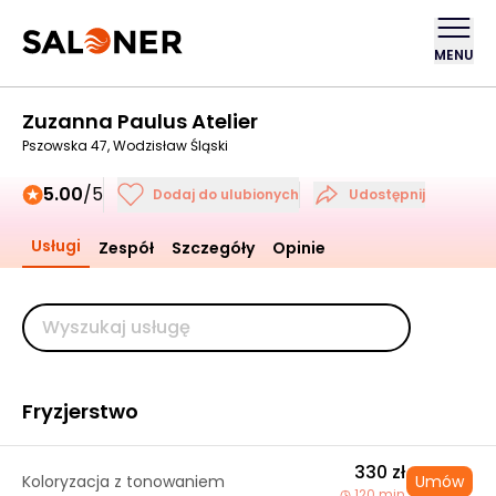
MENU
Zuzanna Paulus Atelier
Pszowska 47, Wodzisław Śląski
5.00
/5
Dodaj do ulubionych
Udostępnij
Usługi
Zespół
Szczegóły
Opinie
Fryzjerstwo
330 zł
Koloryzacja z tonowaniem
Umów
120 min