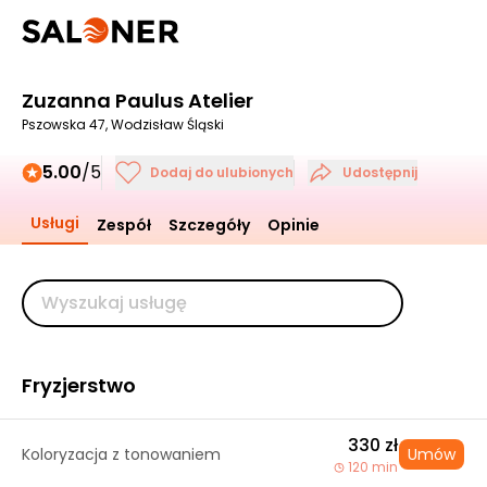
Zuzanna Paulus Atelier
Pszowska 47, Wodzisław Śląski
5.00
/5
Dodaj do ulubionych
Udostępnij
Usługi
Zespół
Szczegóły
Opinie
Fryzjerstwo
330 zł
Koloryzacja z tonowaniem
Umów
120 min