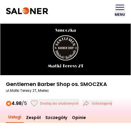
MENU
Gentlemen Barber Shop os. SMOCZKA
ul.Matki Teresy 2T, Mielec
4.98
/5
Dodaj do ulubionych
Udostępnij
Usługi
Zespół
Szczegóły
Opinie