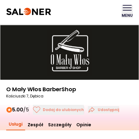
MENU
O Mały Włos BarberShop
Kościuszki 7, Dębica
5.00
/5
Dodaj do ulubionych
Udostępnij
Usługi
Zespół
Szczegóły
Opinie