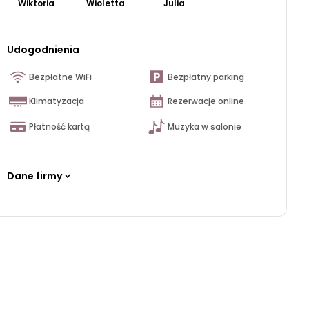
Wiktoria
Wioletta
Julia
Udogodnienia
Bezpłatne WiFi
Bezpłatny parking
Klimatyzacja
Rezerwacje online
Płatność kartą
Muzyka w salonie
Dane firmy