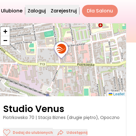
Ulubione
Zaloguj
Zarejestruj
Dla Salonu
+
−
Leaflet
Studio Venus
Piotrkowska 70 | Stacja Biznes (drugie piętro), Opoczno
Dodaj do ulubionych
Udostępnij