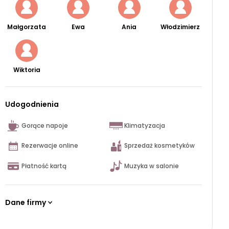
Małgorzata
Ewa
Ania
Włodzimierz
Wiktoria
Udogodnienia
Gorące napoje
Klimatyzacja
Rezerwacje online
Sprzedaż kosmetyków
Płatność kartą
Muzyka w salonie
Dane firmy