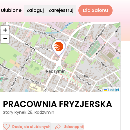
Ulubione
Zaloguj
Zarejestruj
Dla Salonu
+
−
Leaflet
PRACOWNIA FRYZJERSKA
Stary Rynek 28, Radzymin
Dodaj do ulubionych
Udostępnij