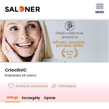
MENU
CriocliniC
Krakowska 24, Łowicz
Dodaj do ulubionych
Udostępnij
Usługi
Szczegóły
Opinie