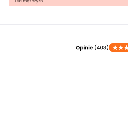
Dla mężczyzn
Opinie
(403)