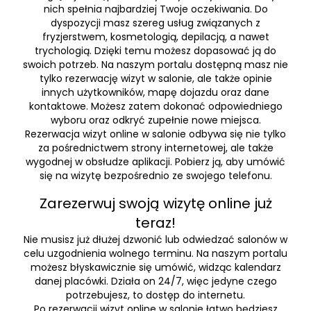
nich spełnia najbardziej Twoje oczekiwania. Do
dyspozycji masz szereg usług związanych z
fryzjerstwem, kosmetologią, depilacją, a nawet
trychologią. Dzięki temu możesz dopasować ją do
swoich potrzeb. Na naszym portalu dostępną masz nie
tylko rezerwację wizyt w salonie, ale także opinie
innych użytkowników, mapę dojazdu oraz dane
kontaktowe. Możesz zatem dokonać odpowiedniego
wyboru oraz odkryć zupełnie nowe miejsca.
Rezerwacja wizyt online w salonie odbywa się nie tylko
za pośrednictwem strony internetowej, ale także
wygodnej w obsłudze aplikacji. Pobierz ją, aby umówić
się na wizytę bezpośrednio ze swojego telefonu.
Zarezerwuj swoją wizytę online już
teraz!
Nie musisz już dłużej dzwonić lub odwiedzać salonów w
celu uzgodnienia wolnego terminu. Na naszym portalu
możesz błyskawicznie się umówić, widząc kalendarz
danej placówki. Działa on 24/7, więc jedyne czego
potrzebujesz, to dostęp do internetu.
Po rezerwacji wizyt online w salonie łatwo będziesz