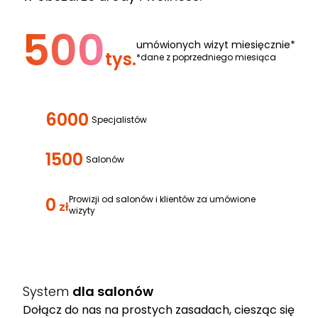
500
umówionych wizyt miesięcznie*
tys.
*dane z poprzedniego miesiąca
6000
Specjalistów
1500
Salonów
0
Prowizji od salonów i klientów za umówione
zł
wizyty
System
dla salonów
Dołącz do nas na prostych zasadach, ciesząc się