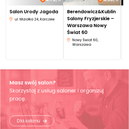
Salon Urody Jagoda
Berendowicz&Kublin
M
Salony Fryzjerskie –
ul. Miziołka 24, Karczew
Warszawa Nowy
Świat 60
Nowy Świat 60,
Warszawa
Masz swój salon?
Skorzystaj z usług saloner i organizuj
pracę.
Dla salonu