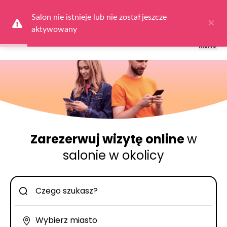
Logowanie dla obsługi salonów: przejdź do
Dla Salonu
a następnie
wybierz
Zaloguj się
Salon nie istnieje lub nie został jeszcze 
×
aktywowany
MENU
Zarezerwuj wizytę online
w
salonie w okolicy