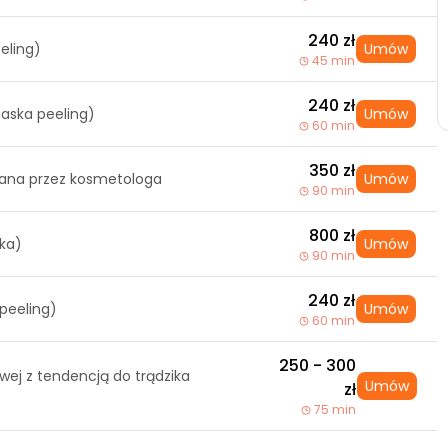
240 zł
eling)
Umów
45 min
240 zł
aska peeling)
Umów
60 min
350 zł
rana przez kosmetologa
Umów
90 min
800 zł
oka)
Umów
90 min
240 zł
peeling)
Umów
60 min
250 - 300
wej z tendencją do trądzika
Umów
zł
75 min