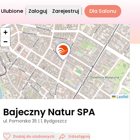
Ulubione
Zaloguj
Zarejestruj
Dla Salonu
+
−
Leaflet
Bajeczny Natur SPA
ul. Pomorska 35 | 1, Bydgoszcz
Dodaj do ulubionych
Udostępnij